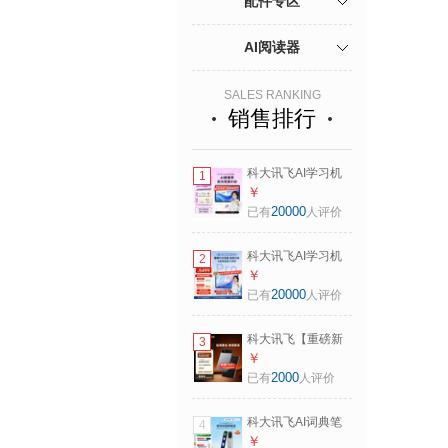
配件专区
AI阅读器
SALES RANKING
销售排行
科大讯飞AI学习机
1
S90 AI 1对1精准学
￥
护眼学生平板 幼小
20000
已有
人评价
初高全科学 AI答疑
辅导 12.3英寸
科大讯飞AI学习机
2
S90 Pro 高清类纸
￥
护眼屏 AI精准学 AI
20000
已有
人评价
答疑辅导 中高考同
源技术 13.2英寸
科大讯飞【重磅新
3
8+256G
品】AI录音卡讯飞
￥
录音笔卡片豆 智能
2000
已有
人评价
磁吸轻薄便携 转文
字会议纪要 录音设
科大讯飞AI词典笔
4
备神器京东自营
P30 Pro【焕新补
￥