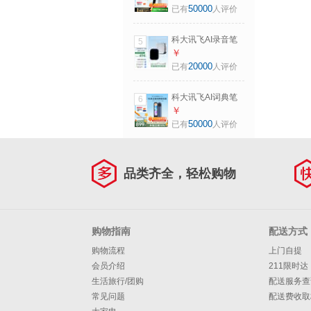
贴】英语点读笔学
50000
已有
人评价
习机 英语翻译神器
幼小初高全年龄适
科大讯飞AI录音笔
5
用翻译笔
Pokee 小巧便携录
￥
音笔豆卡片 讯飞转
20000
已有
人评价
文字会议纪要会议
记录神器录音设备
科大讯飞AI词典笔
6
耳机
X9 Pro【重磅新
￥
品】英语学习神器
50000
已有
人评价
点读单词翻译笔 小
学初中高中同步全
科便携式学习机
品类齐全，轻松购物
购物指南
配送方式
购物流程
上门自提
会员介绍
211限时达
生活旅行/团购
配送服务查
常见问题
配送费收取