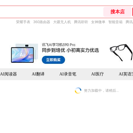
荣耀手表
360路由器
大疆无人机
腾讯听听
女神微单
智能音箱
腾讯
AI阅读器
AI翻译
AI录音笔
AI医疗
AI英语
努力加载中，请稍后...